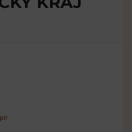
CKÝ KRAJ
pír