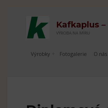
Skip to main navigation
Skip to main content
Skip to footer
Kafkaplus –
VÝROBA NA MÍRU
Výrobky
Fotogalerie
O nás