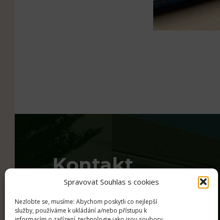
Skip back to main navigation
Kontakt
Spravovat Souhlas s cookies
Nezlobte se, musíme: Abychom poskytli co nejlepší
služby, používáme k ukládání a/nebo přístupu k
informacím o zařízení, technologie jako jsou soubory