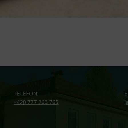
TELEFON:
E
+420 777 263 765
j