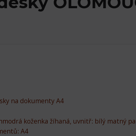
 desky OLOMOU
sky na dokumenty A4
mmodrá koženka žíhaná, uvnitř: bílý matný pa
mentů: A4