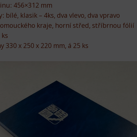
vinu: 456×312 mm
: bílé, klasik – 4ks, dva vlevo, dva vpravo
lomouckého kraje, horní střed, stříbrnou fólií
 ks
ny 330 x 250 x 220 mm, á 25 ks