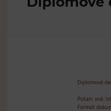
Diplomové
Diplomové de
Potah: vně: t
Formát doku