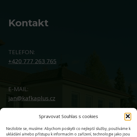
Kontakt
TELEFON:
+420 777 263 765
E-MAIL:
jan@kafkaplus.cz
Spravovat Souhlas s cookies
Nezlobte se, musíme: Abychom poskytli co nejlepší služby, používáme k
ukládání a/nebo přístupu k informacím o zařízení, technologie jako jsou