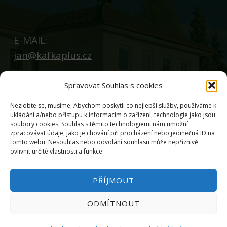
E-MAIL:
jan@kafkaplus.cz
Spravovat Souhlas s cookies
Nezlobte se, musíme: Abychom poskytli co nejlepší služby, používáme k
ukládání a/nebo přístupu k informacím o zařízení, technologie jako jsou
soubory cookies. Souhlas s těmito technologiemi nám umožní
© 2026
Kafkaplus – výroba z papíru
|
Using
zpracovávat údaje, jako je chování při procházení nebo jedinečná ID na
tomto webu. Nesouhlas nebo odvolání souhlasu může nepříznivě
Reykjavik
WordPress
theme.
|
Zásady
ovlivnit určité vlastnosti a funkce.
ochrany osobních údajů
|
Back to top ↑
PŘÍJMOUT
ODMÍTNOUT
MENU